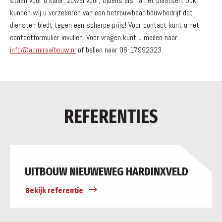
staan voor u klaar, zowel voor, tijdens als na het plaatsen. Ook
kunnen wij u verzekeren van een betrouwbaar bouwbedrijf dat
diensten biedt tegen een scherpe prijs! Voor contact kunt u het
contactformulier invullen. Voor vragen kunt u mailen naar
info@admiraalbouw.nl
of bellen naar 06-17992323.
REFERENTIES
UITBOUW NIEUWEWEG HARDINXVELD
Bekijk referentie