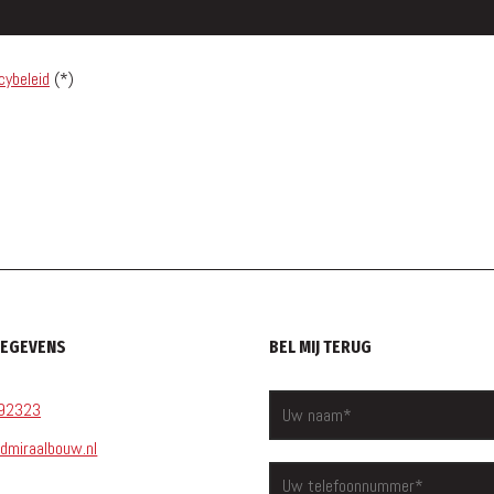
cybeleid
(*)
GEGEVENS
BEL MIJ TERUG
92323
dmiraalbouw.nl