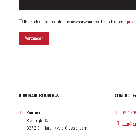
Ik ga akkoord met de privacyvoorwaarden.
Lees hier ons
priva
ADMIRAAL BOUW B.V.
CONTACT 
Kantoor
06-179
Rivierdijk 65
info@a
3372 BH Hardinxveld Giessendam