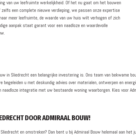
ing van uw leefruimte werkelijkheid. Of het nu gaat om het bouwen
of zelfs een complete nieuwe verdieping, we passen onze expertise
naar meer leefruimte, de waarde van uw huis wilt verhogen of zich
dige aanpak staat garant voor een naadloze en waardevolle
uw.
ouw in Sliedrecht een belangrijke investering is. Ons team van bekwame 
e begeleiden u met deskundig advies over materialen, ontwerpen en energi
 een naadloze integratie met uw bestaande woning waarborgen. Kies voor 
IEDRECHT DOOR ADMIRAAL BOUW!
 Sliedrecht en omstreken? Dan bent u bij Admiraal Bouw helemaal aan het 