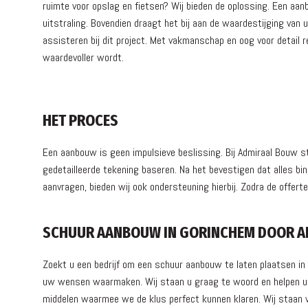
ruimte voor opslag en fietsen? Wij bieden de oplossing. Een a
uitstraling. Bovendien draagt het bij aan de waardestijging van
assisteren bij dit project. Met vakmanschap en oog voor detail
waardevoller wordt.
HET PROCES
Een aanbouw is geen impulsieve beslissing. Bij Admiraal Bouw
gedetailleerde tekening baseren. Na het bevestigen dat alles bi
aanvragen, bieden wij ook ondersteuning hierbij. Zodra de offer
SCHUUR AANBOUW IN GORINCHEM DOOR A
Zoekt u een bedrijf om een schuur aanbouw te laten plaatsen i
uw wensen waarmaken. Wij staan u graag te woord en helpen u g
middelen waarmee we de klus perfect kunnen klaren. Wij staan vo