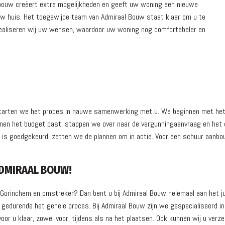
anbouw creëert extra mogelijkheden en geeft uw woning een nieuwe
 uw huis. Het toegewijde team van Admiraal Bouw staat klaar om u te
 realiseren wij uw wensen, waardoor uw woning nog comfortabeler en
 starten we het proces in nauwe samenwerking met u. We beginnen met he
nnen het budget past, stappen we over naar de vergunningaanvraag en het o
te is goedgekeurd, zetten we de plannen om in actie. Voor een schuur aanbo
DMIRAAL BOUW!
n Gorinchem en omstreken? Dan bent u bij Admiraal Bouw helemaal aan het 
edurende het gehele proces. Bij Admiraal Bouw zijn we gespecialiseerd in
or u klaar, zowel voor, tijdens als na het plaatsen. Ook kunnen wij u ver