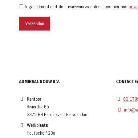
Ik ga akkoord met de privacyvoorwaarden.
Lees hier ons
priva
ADMIRAAL BOUW B.V.
CONTACT 
Kantoor
06-179
Rivierdijk 65
info@a
3372 BH Hardinxveld Giessendam
Werkplaats
Houtschelf 23a