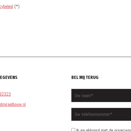
cybeleid
(*)
GEGEVENS
BEL MIJ TERUG
92323
dmiraalbouw.nl
Ik ga akkoord met de privacyv