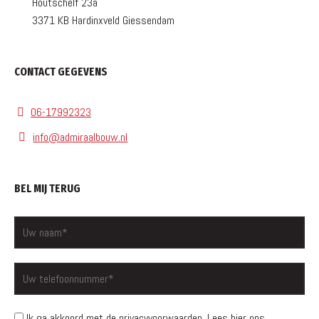
Houtschelf 23a
3371 KB Hardinxveld Giessendam
CONTACT GEGEVENS
06-17992323
info@admiraalbouw.nl
BEL MIJ TERUG
Ik ga akkoord met de privacyvoorwaarden.
Lees hier ons