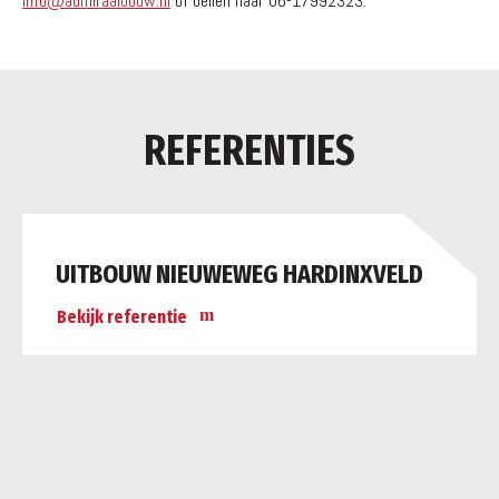
info@admiraalbouw.nl
of bellen naar 06-17992323.
REFERENTIES
UITBOUW NIEUWEWEG HARDINXVELD
Bekijk referentie