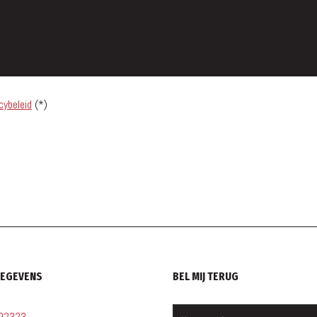
cybeleid
(*)
GEGEVENS
BEL MIJ TERUG
92323