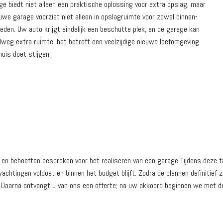
e biedt niet alleen een praktische oplossing voor extra opslag, maar
we garage voorziet niet alleen in opslagruimte voor zowel binnen-
eden. Uw auto krijgt eindelijk een beschutte plek, en de garage kan
lweg extra ruimte; het betreft een veelzijdige nieuwe leefomgeving
uis doet stijgen.
behoeften bespreken voor het realiseren van een garage Tijdens deze fase
chtingen voldoet en binnen het budget blijft. Zodra de plannen definitief
 Daarna ontvangt u van ons een offerte; na uw akkoord beginnen we met de