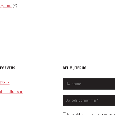
cybeleid
(*)
GEGEVENS
BEL MIJ TERUG
92323
dmiraalbouw.nl
Ik ga akkoord met de privacyv