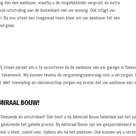
eg dan een aanbouw, waarbij u de mogelijkheden vergroot en extra
isse uitstraling aan de buitenkant van uw woning. Ook stijgt uw
en. Bij ons staat een toegewijd team klaar om uw aanbouw tot een
and gaan.
 Wij staan paraat om u te assisteren bij de aanbouw van uw garage in Sleeu
 tekenwerk. Wij kunnen tevens de vergunningsaanvraag voor u verzorgen. Ver
ject. Met toewijding en vakmanschap zorgen wij ervoor dat uw aanbouw een
MIRAAL BOUW!
 Sleeuwijk en omstreken? Dan bent u bij Admiraal Bouw helemaal aan het j
edurende het gehele proces. Bij Admiraal Bouw zijn we gespecialiseerd in
or u klaar, zowel voor, tijdens als na het plaatsen. Ook kunnen wij u ver