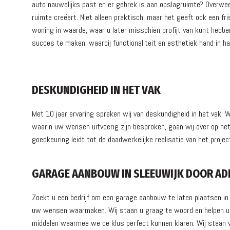
auto nauwelijks past en er gebrek is aan opslagruimte? Overwe
ruimte creëert. Niet alleen praktisch, maar het geeft ook een fr
woning in waarde, waar u later misschien profijt van kunt hebb
succes te maken, waarbij functionaliteit en esthetiek hand in h
DESKUNDIGHEID IN HET VAK
Met 10 jaar ervaring spreken wij van deskundigheid in het vak.
waarin uw wensen uitvoerig zijn besproken, gaan wij over op het
goedkeuring leidt tot de daadwerkelijke realisatie van het pro
GARAGE AANBOUW IN SLEEUWIJK DOOR AD
Zoekt u een bedrijf om een garage aanbouw te laten plaatsen in
uw wensen waarmaken. Wij staan u graag te woord en helpen u g
middelen waarmee we de klus perfect kunnen klaren. Wij staan vo