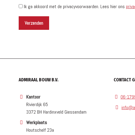
Ik ga akkoord met de privacyvoorwaarden.
Lees hier ons
priva
ADMIRAAL BOUW B.V.
CONTACT 
Kantoor
06-179
Rivierdijk 65
info@a
3372 BH Hardinxveld Giessendam
Werkplaats
Houtschelf 23a